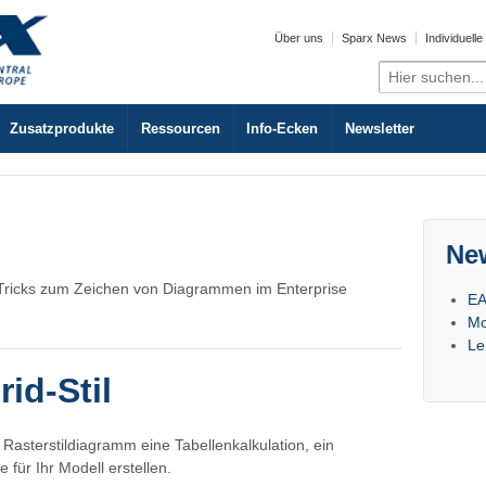
Über uns
Sparx News
Individuell
Search
for:
Zusatzprodukte
Ressourcen
Info-Ecken
Newsletter
Ne
Tricks zum Zeichen von Diagrammen im Enterprise
EA
Mo
Le
id-Stil
asterstildiagramm eine Tabellenkalkulation, ein
ür Ihr Modell erstellen.