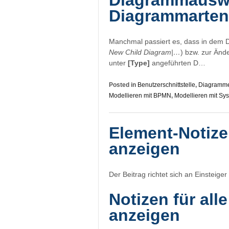
Diagrammauswah
Diagrammarten
Manchmal passiert es, dass in dem 
New Child Diagram|…
) bzw. zur Änd
unter
[Type]
angeführten D…
Posted in
Benutzerschnittstelle
,
Diagramm
Modellieren mit BPMN
,
Modellieren mit Sy
Element-Notiz
anzeigen
Der Beitrag richtet sich an Einsteig
Notizen für al
anzeigen