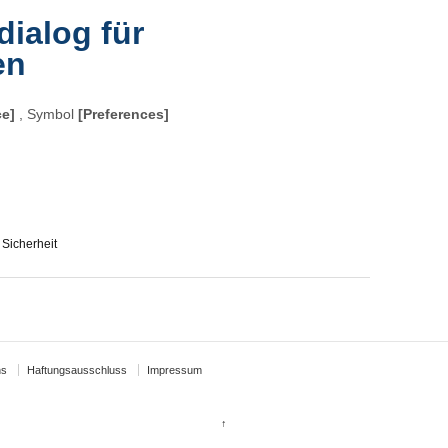
dialog für
en
e]
, Symbol
[Preferences]
,
Sicherheit
ns
Haftungsausschluss
Impressum
↑