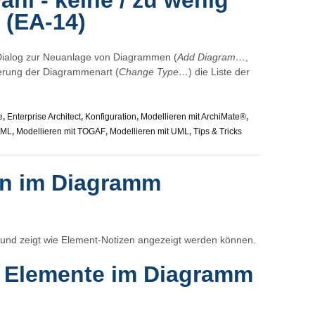
l - keine / zu wenig
 (EA-14)
Dialog zur Neuanlage von Diagrammen (
Add Diagram…
,
erung der Diagrammenart (
Change Type…
) die Liste der
e
,
Enterprise Architect
,
Konfiguration
,
Modellieren mit ArchiMate®
,
sML
,
Modellieren mit TOGAF
,
Modellieren mit UML
,
Tips & Tricks
en im Diagramm
er und zeigt wie Element-Notizen angezeigt werden können.
le Elemente im Diagramm