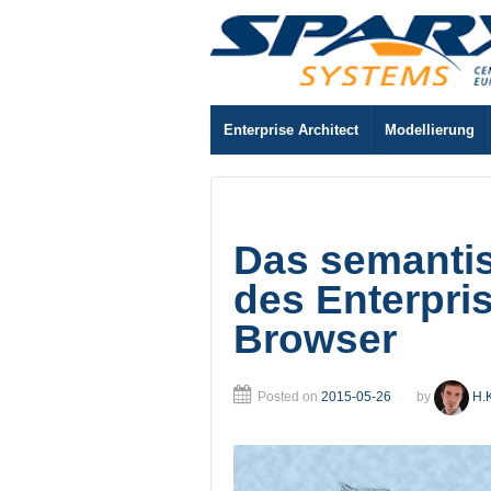
Enterprise Architect
Modellierung
Das semanti
des Enterpris
Browser
Posted on
2015-05-26
by
H.