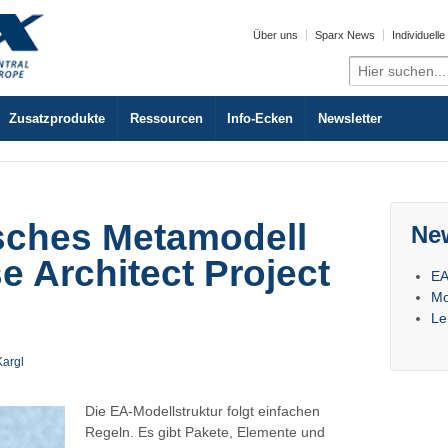
Über uns
Sparx News
Individuell
Search
for:
Zusatzprodukte
Ressourcen
Info-Ecken
Newsletter
sches Metamodell
Ne
e Architect Project
EA
Mo
Le
Kargl
Die EA-Modellstruktur folgt einfachen
Regeln. Es gibt Pakete, Elemente und