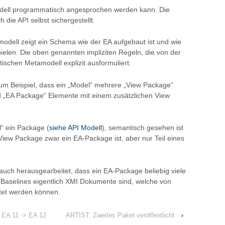
odell programmatisch angesprochen werden kann. Die
ie API selbst sichergestellt.
odell zeigt ein Schema wie der EA aufgebaut ist und wie
len. Die oben genannten impliziten Regeln, die von der
ischen Metamodell explizit ausformuliert.
um Beispiel, dass ein „Model“ mehrere „View Package“
d „EA Package“ Elemente mit einem zusätzlichen View
l“ ein Package (
siehe API Modell
), semantisch gesehen ist
View Package zwar ein EA-Package ist, aber nur Teil eines
uch herausgearbeitet, dass ein EA-Package beliebig viele
 Baselines eigentlich XMI Dokumente sind, welche von
tet werden können.
 EA 11 -> EA 12
ARTIST: Zweites Paket veröffentlicht
›