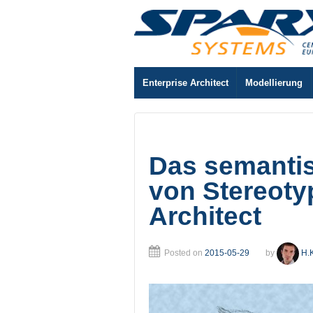
Enterprise Architect
Modellierung
Das semanti
von Stereoty
Architect
Posted on
2015-05-29
by
H.