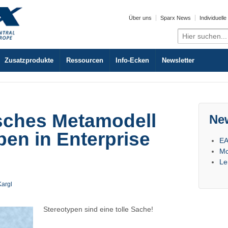
Über uns
Sparx News
Individuell
Search
for:
Zusatzprodukte
Ressourcen
Info-Ecken
Newsletter
sches Metamodell
Ne
pen in Enterprise
EA
Mo
Le
Kargl
Stereotypen sind eine tolle Sache!