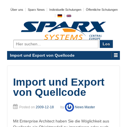
Über uns
Sparx News
Individuelle Schulungen
Öffentliche Schulungen
Search
for:
Import und Export von Quellcode
Import und Export
von Quellcode
Posted on
2009-12-18
by
News Master
Mit Enterprise Architect haben Sie die Möglichkeit aus
Quellcode ein Objektmodell zu importieren oder auch