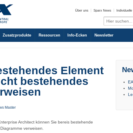
Über uns
Sparx News
Individuell
Search
for:
Zusatzprodukte
Ressourcen
Info-Ecken
Newsletter
estehendes Element
Ne
nicht bestehendes
EA
Mo
rweisen
Le
ws Master
nterprise Architect können Sie bereis bestehende
e Diagramme verweisen.