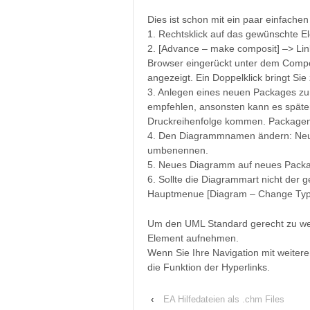
Dies ist schon mit ein paar einfachen 
1. Rechtsklick auf das gewünschte E
2. [Advance – make composit] –> Link
Browser eingerückt unter dem Compo
angezeigt. Ein Doppelklick bringt S
3. Anlegen eines neuen Packages zu
empfehlen, ansonsten kann es späte
Druckreihenfolge kommen. Packagen
4. Den Diagrammnamen ändern: Neue
umbenennen.
5. Neues Diagramm auf neues Packa
6. Sollte die Diagrammart nicht de
Hauptmenue [Diagram – Change Typ
Um den UML Standard gerecht zu werd
Element aufnehmen.
Wenn Sie Ihre Navigation mit weiter
die Funktion der Hyperlinks.
‹
EA Hilfedateien als .chm Files