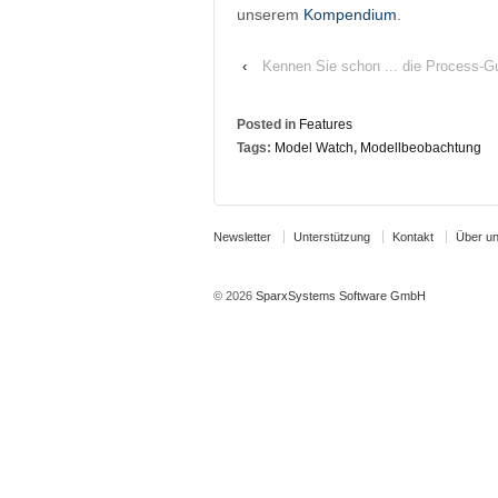
unserem
Kompendium
.
‹
Kennen Sie schon ... die Process-G
Posted in
Features
Tags:
Model Watch
,
Modellbeobachtung
Newsletter
Unterstützung
Kontakt
Über u
© 2026
SparxSystems Software GmbH