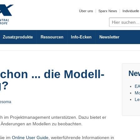
Über uns
Sparx News
Individuell
Search
for:
Zusatzprodukte
Ressourcen
Info-Ecken
Newsletter
hon ... die Modell-
Ne
g?
EA
Mo
Le
esorna
uch im Projektmanagement unterstützen. Dazu bietet er
t, Änderungen an Modellen zu beobachten.
Sie im
Online User Guide
, weiterführende Informationen in