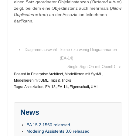
einen Satz geordneter Objektinstanzen (
Ordered = true
)
zeigt, bei dem eine Objektinstanz auch mehrmals (
Allow
Duplicates = true
) an der Assoziation teilnehmen
darf/kann.
‹
Diagrammauswahl - keine / zu wenig Diagrammarten
(EA-14)
Single Sign On mit OpenID
›
Posted in
Enterprise Architect
,
Modellieren mit SysML
,
Modellieren mit UML
,
Tips & Tricks
Tags:
Assoziation
,
EA-13
,
EA-14
,
Eigenschaft
,
UML
News
EA 15.2.1560 released
Modeling Assistents 3.0 released