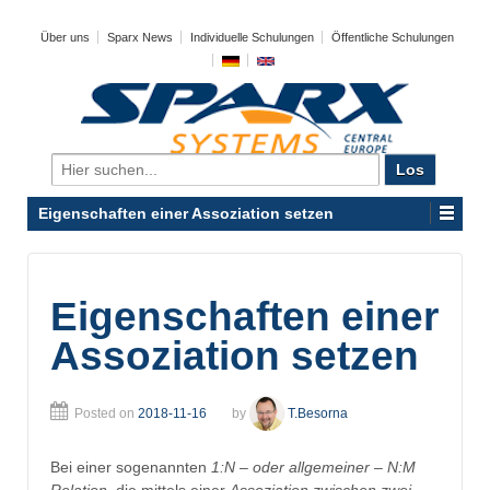
Über uns
Sparx News
Individuelle Schulungen
Öffentliche Schulungen
Search
for:
Eigenschaften einer Assoziation setzen
Eigenschaften einer
Assoziation setzen
Posted on
2018-11-16
by
T.Besorna
Bei einer sogenannten
1:N – oder allgemeiner – N:M
Relation
, die mittels einer
Assoziation zwischen zwei