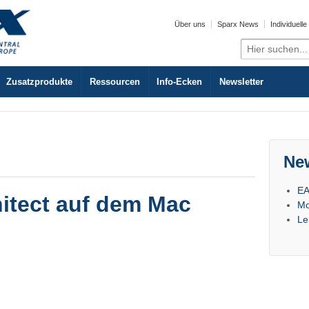
Über uns
Sparx News
Individuell
Search
for:
Zusatzprodukte
Ressourcen
Info-Ecken
Newsletter
Ne
EA
hitect auf dem Mac
Mo
Le