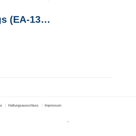
gs (EA-13…
ns
Haftungsausschluss
Impressum
↑