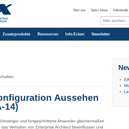
Über uns
Sparx News
Individuell
Search
for:
Zusatzprodukte
Ressourcen
Info-Ecken
Newsletter
Ne
erhalten.
EA
Mo
Le
onfiguration Aussehen
A-14)
er/Umsteiger und fortgeschrittene Anwender gleichermaßen
das Verhalten von Enterprise Architect beeinflussen und