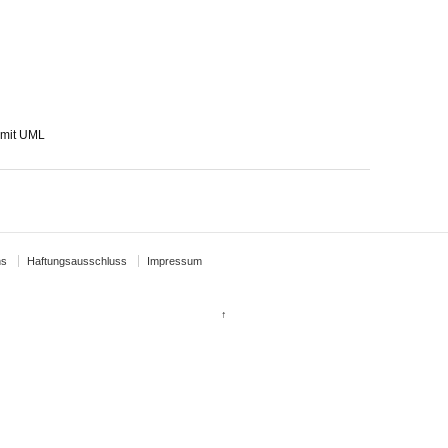
 mit UML
ns
Haftungsausschluss
Impressum
↑