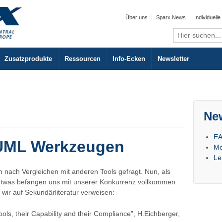
Über uns
Sparx News
Individuell
Search
for:
Zusatzprodukte
Ressourcen
Info-Ecken
Newsletter
Ne
EA
 UML Werkzeugen
Mo
Le
nach Vergleichen mit anderen Tools gefragt. Nun, als
 etwas befangen uns mit unserer Konkurrenz vollkommen
 wir auf Sekundärliteratur verweisen:
ls, their Capability and their Compliance”, H.Eichberger,