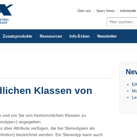
Über uns
Sparx News
Individuell
Search
for:
Zusatzprodukte
Ressourcen
Info-Ecken
Newsletter
Ne
EA
dlichen Klassen von
Mo
Le
asse und um Sie von herkömmlichen Klassen zu
ereotype») angegeben.
 über Attribute verfügen, die bei Stereotypen als
finition
) bezeichnet werden. Ein Stereotyp kann auch