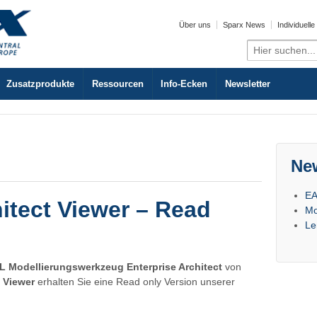
Über uns
Sparx News
Individuell
Search
for:
Zusatzprodukte
Ressourcen
Info-Ecken
Newsletter
Ne
EA
hitect Viewer – Read
Mo
Le
 Modellierungswerkzeug Enterprise Architect
von
t Viewer
erhalten Sie eine Read only Version unserer