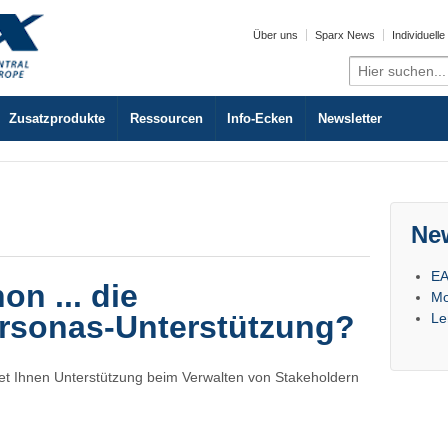
Über uns
Sparx News
Individuell
Search
for:
Zusatzprodukte
Ressourcen
Info-Ecken
Newsletter
Ne
EA
n ... die
Mo
ersonas-Unterstützung?
Le
tet Ihnen Unterstützung beim Verwalten von Stakeholdern