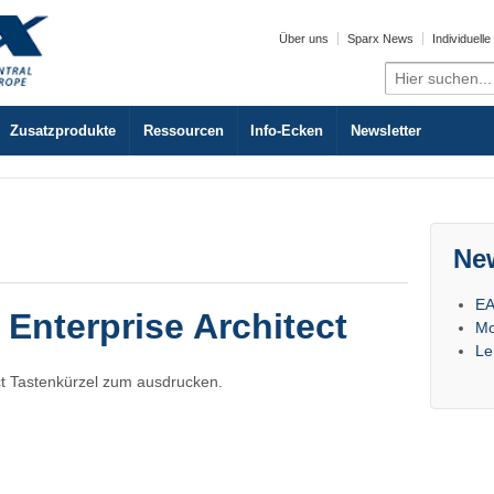
Über uns
Sparx News
Individuell
Search
for:
Zusatzprodukte
Ressourcen
Info-Ecken
Newsletter
Ne
EA
 Enterprise Architect
Mo
Le
ect Tastenkürzel zum ausdrucken.