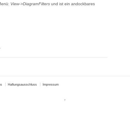
 Menü:
View->DiagramFilters
und ist ein andockbares
s
ns
Haftungsausschluss
Impressum
↑