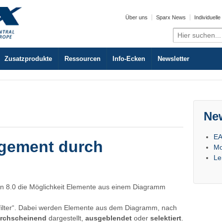
Über uns
Sparx News
Individuell
Search
for:
Zusatzprodukte
Ressourcen
Info-Ecken
Newsletter
Ne
EA
gement durch
Mo
Le
rsion 8.0 die Möglichkeit Elemente aus einem Diagramm
filter“. Dabei werden Elemente aus dem Diagramm, nach
rchscheinend
dargestellt,
ausgeblendet
oder
selektiert
.