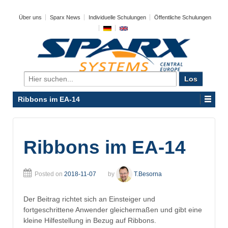
Über uns
Sparx News
Individuelle Schulungen
Öffentliche Schulungen
Search
for:
Ribbons im EA-14
Ribbons im EA-14
Posted on
2018-11-07
by
T.Besorna
Der Beitrag richtet sich an Einsteiger und
fortgeschrittene Anwender gleichermaßen und gibt eine
kleine Hilfestellung in Bezug auf Ribbons.