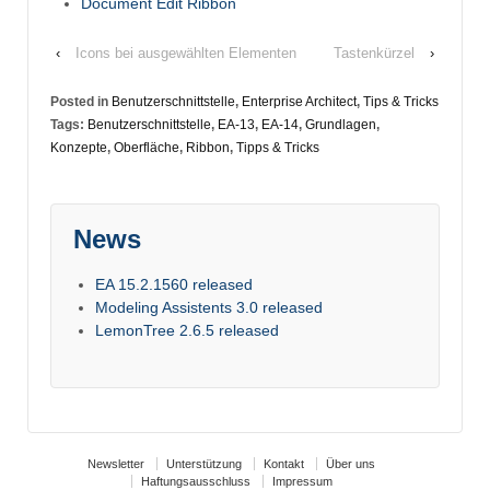
Document Edit Ribbon
‹
Icons bei ausgewählten Elementen
Tastenkürzel
›
Posted in
Benutzerschnittstelle
,
Enterprise Architect
,
Tips & Tricks
Tags:
Benutzerschnittstelle
,
EA-13
,
EA-14
,
Grundlagen
,
Konzepte
,
Oberfläche
,
Ribbon
,
Tipps & Tricks
News
EA 15.2.1560 released
Modeling Assistents 3.0 released
LemonTree 2.6.5 released
Newsletter
Unterstützung
Kontakt
Über uns
Haftungsausschluss
Impressum