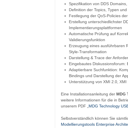
Spezifikation von DDS Domains,
Definition der Topics, Typen un
Festlegung der QoS-Policies d
Erstellung unterschiedlichster 
Implementierungsplattformen
Automatische Prüfung auf Korrekt
Validierungsfunktion
Erzeugung eines ausführbaren R
Style-Transformation
Darstellung & Trace der Anforde
Eingebautes Diskussionsforum: E
Adaptierbare Suchfunktion: Komp
Bindings und Darstellung der Ap
Unterstützung von XMI 2.0, XMI
Eine Installationsanleitung der
MDG T
weitere Informationen für die in Bet
unserem PDF „
MDG Technology US
Selbstverständlich können Sie sämtl
Modellierungstools Enterprise Archite