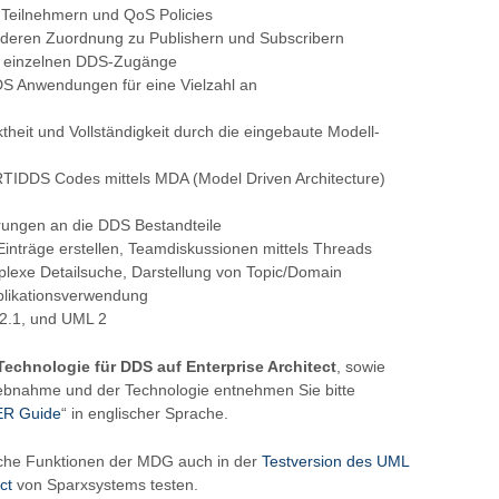
 Teilnehmern und QoS Policies
d deren Zuordnung zu Publishern und Subscribern
er einzelnen DDS-Zugänge
DDS Anwendungen für eine Vielzahl an
heit und Vollständigkeit durch die eingebaute Modell-
TIDDS Codes mittels MDA (Model Driven Architecture)
rungen an die DDS Bestandteile
inträge erstellen, Teamdiskussionen mittels Threads
lexe Detailsuche, Darstellung von Topic/Domain
plikationsverwendung
 2.1, und UML 2
echnologie für DDS auf Enterprise Architect
, sowie
riebnahme und der Technologie entnehmen Sie bitte
ER Guide
“ in englischer Sprache.
iche Funktionen der MDG auch in der
Testversion des UML
ct
von Sparxsystems testen.