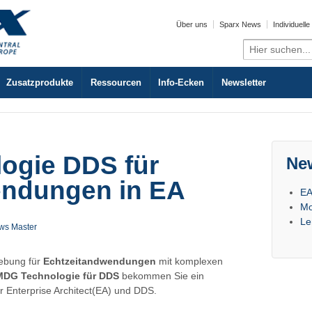
Über uns
Sparx News
Individuell
Search
for:
Zusatzprodukte
Ressourcen
Info-Ecken
Newsletter
ogie DDS für
Ne
endungen in EA
EA
Mo
Le
ws Master
ebung für
Echtzeitandwendungen
mit komplexen
MDG Technologie für DDS
bekommen Sie ein
ür Enterprise Architect(EA) und DDS.