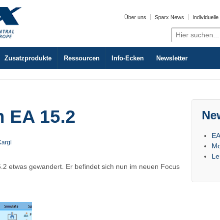
Über uns
Sparx News
Individuell
Search
for:
Zusatzprodukte
Ressourcen
Info-Ecken
Newsletter
n EA 15.2
Ne
EA
Kargl
Mo
Le
5.2 etwas gewandert. Er befindet sich nun im neuen Focus