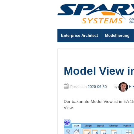
Enterprise Architect
Modellierung
Model View i
Posted on
2020-06-30
by
H.
Der bakannte Model View ist in EA 1
View.