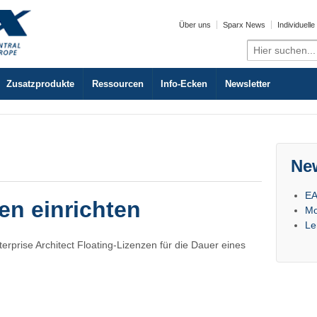
Über uns
Sparx News
Individuell
Search
for:
Zusatzprodukte
Ressourcen
Info-Ecken
Newsletter
Ne
EA
en einrichten
Mo
Le
terprise Architect Floating-Lizenzen für die Dauer eines