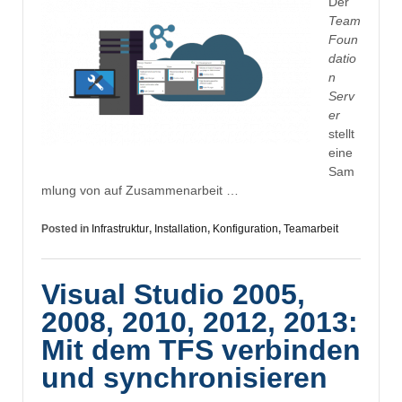
Der
Team
Foun
datio
n
Serv
er
stellt
eine
Sam
mlung von auf Zusammenarbeit …
Posted in
Infrastruktur
,
Installation
,
Konfiguration
,
Teamarbeit
Visual Studio 2005,
2008, 2010, 2012, 2013:
Mit dem TFS verbinden
und synchronisieren