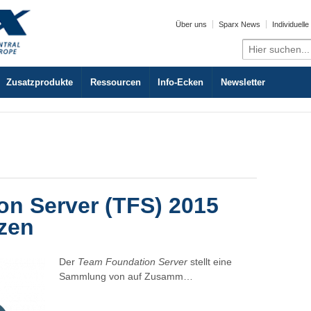
Über uns
Sparx News
Individuell
Search
for:
Zusatzprodukte
Ressourcen
Info-Ecken
Newsletter
n Server (TFS) 2015
zen
Der
Team Foundation Server
stellt eine
Sammlung von auf Zusamm…