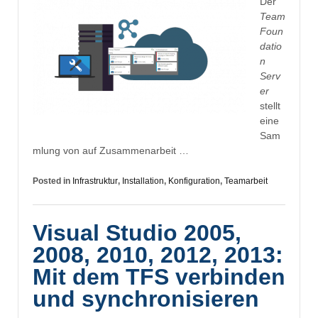
Der
Team
Foun
datio
n
Serv
er
stellt
eine
Sam
mlung von auf Zusammenarbeit …
Posted in
Infrastruktur
,
Installation
,
Konfiguration
,
Teamarbeit
Visual Studio 2005,
2008, 2010, 2012, 2013:
Mit dem TFS verbinden
und synchronisieren