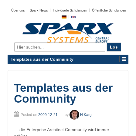
Über uns
Sparx News
Individuelle Schulungen
Öffentliche Schulungen
Search
for:
Templates aus der Community
Templates aus der
Community
Posted on
2009-12-21
by
H.Kargl
… die Enterprise Architect Community wird immer
größer …