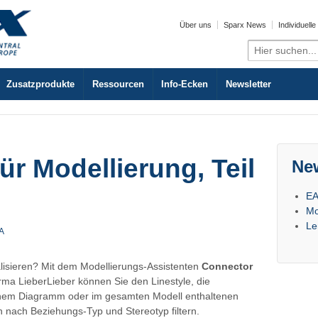
Über uns
Sparx News
Individuell
Search
for:
Zusatzprodukte
Ressourcen
Info-Ecken
Newsletter
ür Modellierung, Teil
Ne
EA
Mo
Le
A
alisieren? Mit dem Modellierungs-Assistenten
Connector
ma LieberLieber können Sie den Linestyle, die
 einem Diagramm oder im gesamten Modell enthaltenen
h nach Beziehungs-Typ und Stereotyp filtern.