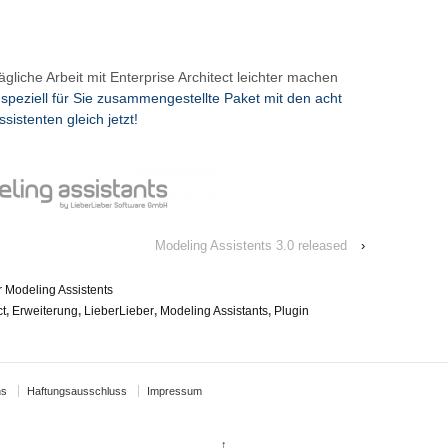
gliche Arbeit mit Enterprise Architect leichter machen
speziell für Sie zusammengestellte Paket mit den acht
istenten gleich jetzt!
Modeling Assistents 3.0 released
›
 Modeling Assistents
ct
,
Erweiterung
,
LieberLieber
,
Modeling Assistants
,
Plugin
ns
Haftungsausschluss
Impressum
↑