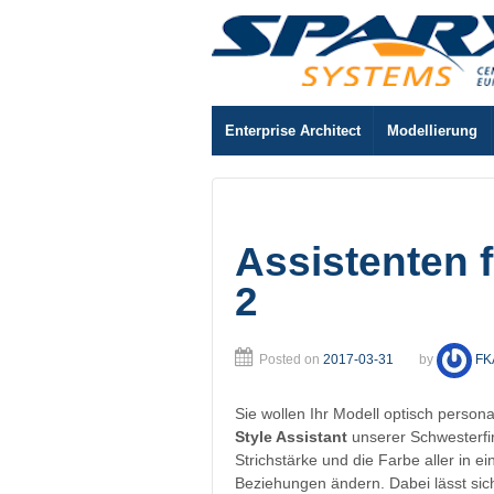
Enterprise Architect
Modellierung
Assistenten f
2
Posted on
2017-03-31
by
FK
Sie wollen Ihr Modell optisch person
Style Assistant
unserer Schwesterfir
Strichstärke und die Farbe aller in
Beziehungen ändern. Dabei lässt sic