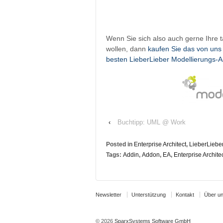
Wenn Sie sich also auch gerne Ihre tä
wollen, dann
kaufen Sie das von uns 
besten LieberLieber Modellierungs-Ass
‹
Buchtipp: UML @ Work
Posted in
Enterprise Architect
,
LieberLieber
Tags:
Addin
,
Addon
,
EA
,
Enterprise Archite
Newsletter
Unterstützung
Kontakt
Über u
© 2026
SparxSystems Software GmbH