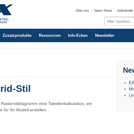
Über uns
Sparx News
Individuell
Search
for:
Zusatzprodukte
Ressourcen
Info-Ecken
Newsletter
Ne
EA
id-Stil
Mo
Le
asterstildiagramm eine Tabellenkalkulation, ein
ür Ihr Modell erstellen.