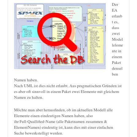
Der
EA
erlaub
t es,
dass
zwei
Model
leleme
nte in
einem
Paket
densel
ben
Namen haben.
Nach UML ist dies nicht erlaubt. Aus pragmatischen Gründen ist
es aber oft sinnvoll in einem Paket zwei Elemente mit gleichem
Namen zu halten.
Möchte man aber herausfinden, ob im aktuellen Modell alle
Elemente einen eindeutigen Namen haben, also
ihr Full-Quallified-Name (alle Paketnamen zusammen &
ElementNamen) eindeutig ist, kann dies mit einer einfachen
Suche bewerkstelligt werden.