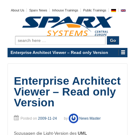
About Us
Sparx News
Inhouse Trainings
Public Trainings
Search
for:
Enterprise Architect Viewer – Read only Version
Enterprise Architect
Viewer – Read only
Version
Posted on
2009-11-24
by
News Master
Sozusagen die Light-Version des
UML