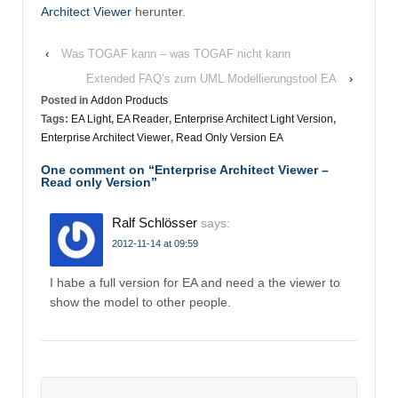
Architect Viewer
herunter.
‹
Was TOGAF kann – was TOGAF nicht kann
Extended FAQ’s zum UML Modellierungstool EA
›
Posted in
Addon Products
Tags:
EA Light
,
EA Reader
,
Enterprise Architect Light Version
,
Enterprise Architect Viewer
,
Read Only Version EA
One comment on “
Enterprise Architect Viewer –
Read only Version
”
Ralf Schlösser
says:
2012-11-14 at 09:59
I habe a full version for EA and need a the viewer to
show the model to other people.