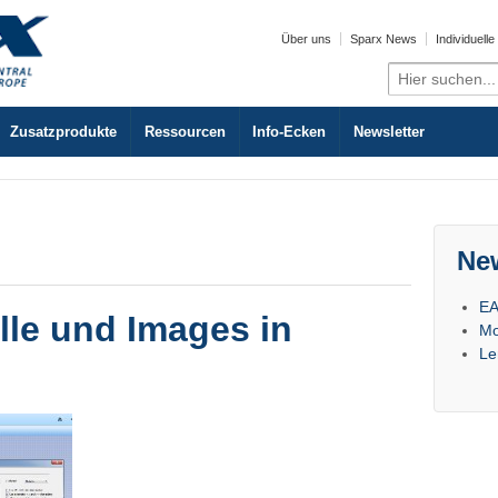
Über uns
Sparx News
Individuell
Search
for:
Zusatzprodukte
Ressourcen
Info-Ecken
Newsletter
Ne
EA
lle und Images in
Mo
Le