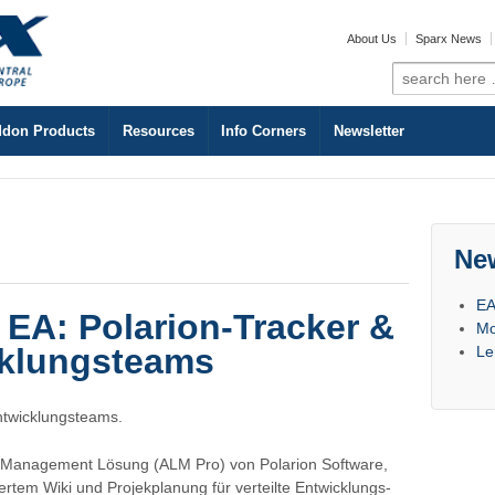
About Us
Sparx News
Search
for:
don Products
Resources
Info Corners
Newsletter
Ne
EA
 EA: Polarion-Tracker &
Mo
cklungsteams
Le
Entwicklungsteams.
cle Management Lösung (ALM Pro) von Polarion Software,
iertem Wiki und Projekplanung für verteilte Entwicklungs-