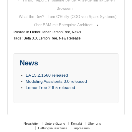
‹
HTML Report: Probleme bei der Anzeige mit aktuellen
Browsern
What the Dev? - Tom O'Reilly (COO von Sparx Systems)
über EAM mit Enterprise Architect
›
Posted in
LieberLieber LemonTree
,
News
Tags:
Beta 3.0
,
LemonTree
,
New Release
News
EA 15.2.1560 released
Modeling Assistents 3.0 released
LemonTree 2.6.5 released
Newsletter
Unterstützung
Kontakt
Über uns
Haftungsausschluss
Impressum