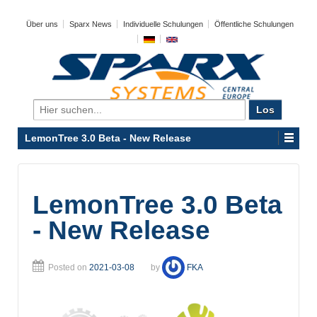
Über uns
Sparx News
Individuelle Schulungen
Öffentliche Schulungen
Search
for:
LemonTree 3.0 Beta - New Release
LemonTree 3.0 Beta
- New Release
Posted on
2021-03-08
by
FKA