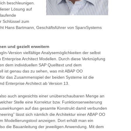
ich beschleunigen.
dieser Lösung auf
 laufende
er Schlüssel zum
treicht Hans Bartmann, Geschäftsführer von SparxSystems
n und gezielt erweitern
In-Version vielfältige Analysemöglichkeiten der selbst
in Enterprise Architect Modellen. Durch diese Verknüpfung
hen dem individuellen SAP Quelltext und dem
l ist genau das zu sehen, was mit ABAP OO
für das Zusammenspiel der beiden Systeme ist die
nd Enterprise Architect ab Version 13.
also auch angesichts einer unüberschaubaren Menge an
welcher Stelle eine Korrektur bzw. Funktionserweiterung
uswirkungen auf das gesamte Konstrukt damit verbunden
neering” lässt sich nämlich die Architektur einer ABAP OO
m Modellierungstool anzeigen. Dort erhält man ein
also die Bauanleitung der jeweiligen Anwendung. Mit dem