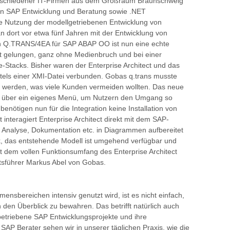
rschiedener IT-Firmen aus dem Großraum Braunschweig
n SAP Entwicklung und Beratung sowie .NET
 Nutzung der modellgetriebenen Entwicklung von
dort vor etwa fünf Jahren mit der Entwicklung von
n Q.TRANS/4EA für SAP ABAP OO ist nun eine echte
ect gelungen, ganz ohne Medienbruch und bei einer
-Stacks. Bisher waren der Enterprise Architect und das
ttels einer XMI-Datei verbunden. Gobas q.trans musste
t werden, was viele Kunden vermeiden wollten. Das neue
ügt über ein eigenes Menü, um Nutzern den Umgang so
enötigen nun für die Integration keine Installation von
interagiert Enterprise Architect direkt mit dem SAP-
 Analyse, Dokumentation etc. in Diagrammen aufbereitet
k, das entstehende Modell ist umgehend verfügbar und
mit dem vollen Funktionsumfang des Enterprise Architect
ftsführer Markus Abel von Gobas.
nsbereichen intensiv genutzt wird, ist es nicht einfach,
den Überblick zu bewahren. Das betrifft natürlich auch
etriebene SAP Entwicklungsprojekte und ihre
 SAP Berater sehen wir in unserer täglichen Praxis, wie die