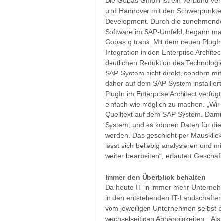
Die Gobas GmbH ist ein Verbund ve
und Hannover mit den Schwerpunkte
Development. Durch die zunehmende
Software im SAP-Umfeld, begann man 
Gobas q.trans. Mit dem neuen PlugI
Integration in den Enterprise Archit
deutlichen Reduktion des Technologie
SAP-System nicht direkt, sondern mi
daher auf dem SAP System installier
PlugIn im Enterprise Architect verf
einfach wie möglich zu machen. „Wir b
Quelltext auf dem SAP System. Damit 
System, und es können Daten für die
werden. Das geschieht per Mausklic
lässt sich beliebig analysieren und 
weiter bearbeiten“, erläutert Geschä
Immer den Überblick behalten
Da heute IT in immer mehr Unternehme
in den entstehenden IT-Landschaften 
vom jeweiligen Unternehmen selbst b
wechselseitigen Abhängigkeiten. „Als