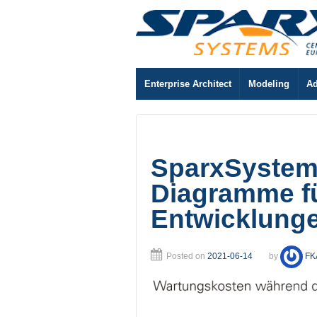
Enterprise Architect
Modeling
Ad
SparxSystems
Diagramme f
Entwicklung
Posted on
2021-06-14
by
FK