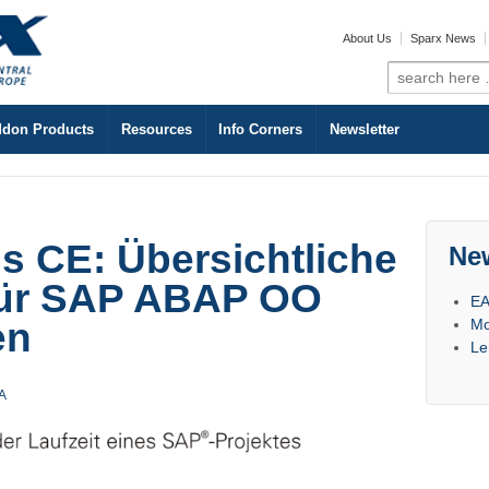
About Us
Sparx News
Search
for:
don Products
Resources
Info Corners
Newsletter
 CE: Übersichtliche
Ne
ür SAP ABAP OO
EA
Mo
en
Le
A