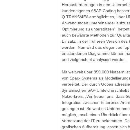
Herausforderungen in den Unternehm
kundeneigenes ABAP-Coding besser v
Q.TRANS/4EA ermöglicht es, über UM
Anwendungen untereinander aufzuzei
Optimierung zu unterstützen“, beto
auch bewährte Methoden zur Qualität
Einsatz. In der früheren Version des
werden. Nun wird das elegant auf opt
entstandenen Diagramme können nac
und zielgerichtet analysiert werden.
Mit weltweit über 850.000 Nutzern ist
von Sparx Systems als Modellierungs
verbreitet. Der durch Gobas adressie
dynamischen SAP-Umfeld erschließt 
Nutzerkreis: „Wir freuen uns, dass G
Integration zwischen Enterprise Arch
gelungen ist. So wird es Unternehme
möglich, rasch einen Überblick über
Vernetzung der IT zu bekommen. Dan
grafischen Aufbereitung lassen sich