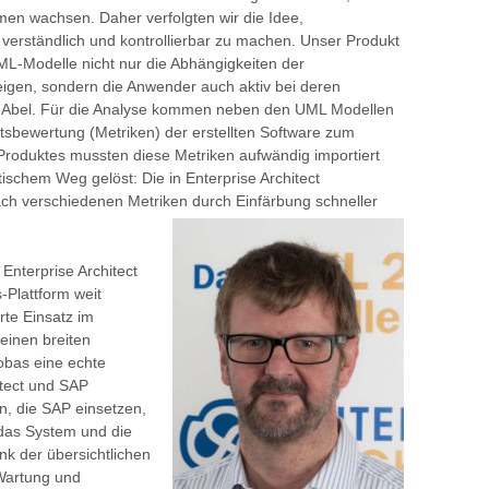
en wachsen. Daher verfolgten wir die Idee,
erständlich und kontrollierbar zu machen. Unser Produkt
L-Modelle nicht nur die Abhängigkeiten der
gen, sondern die Anwender auch aktiv bei deren
nt Abel. Für die Analyse kommen neben den UML Modellen
sbewertung (Metriken) der erstellten Software zum
 Produktes mussten diese Metriken aufwändig importiert
ischem Weg gelöst: Die in Enterprise Architect
h verschiedenen Metriken durch Einfärbung schneller
 Enterprise Architect
-Plattform weit
rte Einsatz im
einen breiten
obas eine echte
itect und SAP
n, die SAP einsetzen,
 das System und die
k der übersichtlichen
 Wartung und