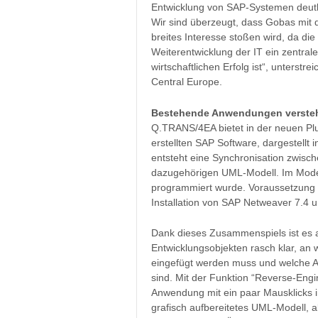
Entwicklung von SAP-Systemen deutl
Wir sind überzeugt, dass Gobas mit 
breites Interesse stoßen wird, da die
Weiterentwicklung der IT ein zentral
wirtschaftlichen Erfolg ist“, unters
Central Europe.
Bestehende Anwendungen verstehe
Q.TRANS/4EA bietet in der neuen Plug
erstellten SAP Software, dargestellt 
entsteht eine Synchronisation zwisc
dazugehörigen UML-Modell. Im Model
programmiert wurde. Voraussetzung 
Installation von SAP Netweaver 7.4 u
Dank dieses Zusammenspiels ist es 
Entwicklungsobjekten rasch klar, an 
eingefügt werden muss und welche A
sind. Mit der Funktion “Reverse-Engi
Anwendung mit ein paar Mausklicks i
grafisch aufbereitetes UML-Modell, 