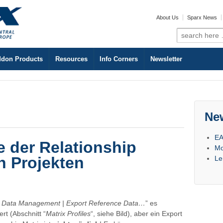
About Us
Sparx News
Search
for:
don Products
Resources
Info Corners
Newsletter
Ne
EA
e der Relationship
Mo
n Projekten
Le
Data Management | Export Reference Data…
” es
ert (Abschnitt “
Matrix Profiles
“, siehe Bild), aber ein Export