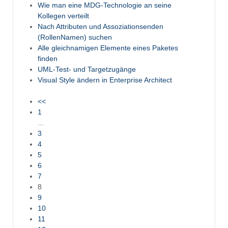
Wie man eine MDG-Technologie an seine
Kollegen verteilt
Nach Attributen und Assoziationsenden
(RollenNamen) suchen
Alle gleichnamigen Elemente eines Paketes
finden
UML-Test- und Targetzugänge
Visual Style ändern in Enterprise Architect
<<
1
...
3
4
5
6
7
8
9
10
11